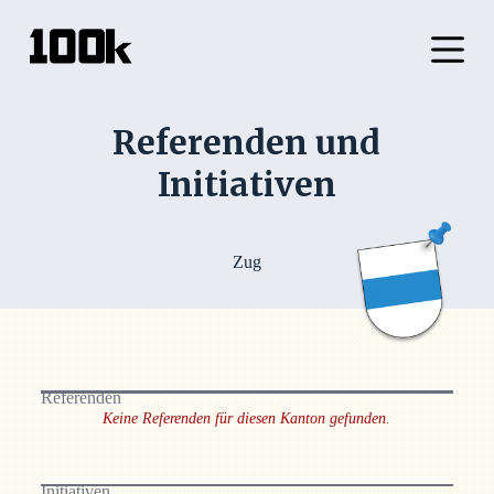
Z
u
m
I
n
h
Referenden und
a
l
Initiativen
t
s
p
r
i
Zug
n
g
e
n
Referenden
Keine Referenden für diesen Kanton gefunden.
Initiativen