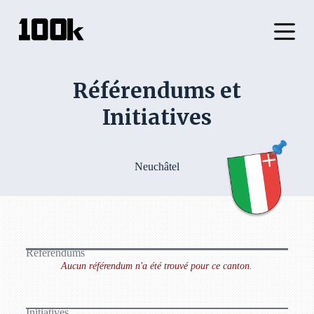
P
a
s
s
e
r
Référendums et
a
u
Initiatives
c
o
n
t
e
Neuchâtel
n
u
Référendums
Aucun référendum n'a été trouvé pour ce canton.
Initiatives