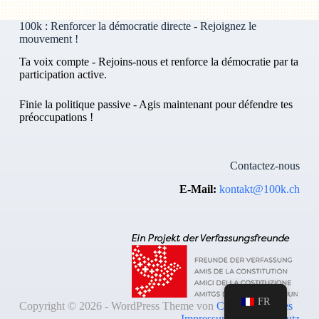
100k : Renforcer la démocratie directe - Rejoignez le
mouvement !
Ta voix compte - Rejoins-nous et renforce la démocratie par ta
participation active.
Finie la politique passive - Agis maintenant pour défendre tes
préoccupations !
Contactez-nous
E-Mail:
kontakt@100k.ch
FR
Copyright © 2026 - WordPress Theme von
Creative Themes
Impressum & Datenschutz