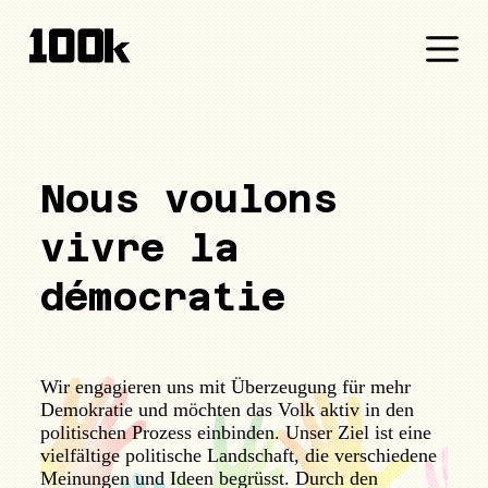
P
a
s
s
e
r
a
u
c
Nous voulons
o
n
vivre la
t
e
n
démocratie
u
Wir engagieren uns mit Überzeugung für mehr
Demokratie und möchten das Volk aktiv in den
politischen Prozess einbinden. Unser Ziel ist eine
vielfältige politische Landschaft, die verschiedene
Meinungen und Ideen begrüsst. Durch den