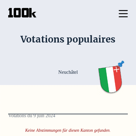
P
a
s
s
e
r
Votations populaires
a
u
c
o
n
t
e
Neuchâtel
n
u
Votations du 9 juin 2024
Keine Abstimmungen für diesen Kanton gefunden.