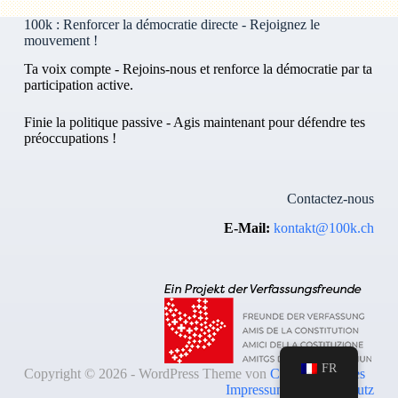
100k : Renforcer la démocratie directe - Rejoignez le
mouvement !
Ta voix compte - Rejoins-nous et renforce la démocratie par ta
participation active.
Finie la politique passive - Agis maintenant pour défendre tes
préoccupations !
Contactez-nous
E-Mail:
kontakt@100k.ch
FR
Copyright © 2026 - WordPress Theme von
Creative Themes
Impressum & Datenschutz