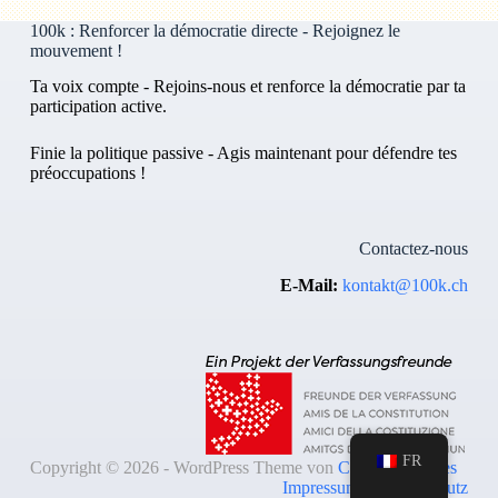
100k : Renforcer la démocratie directe - Rejoignez le
mouvement !
Ta voix compte - Rejoins-nous et renforce la démocratie par ta
participation active.
Finie la politique passive - Agis maintenant pour défendre tes
préoccupations !
Contactez-nous
E-Mail:
kontakt@100k.ch
FR
Copyright © 2026 - WordPress Theme von
Creative Themes
Impressum & Datenschutz