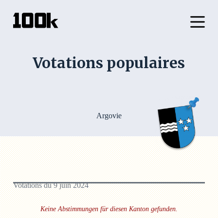
P
a
s
s
e
r
Votations populaires
a
u
c
o
n
t
e
Argovie
n
u
Votations du 9 juin 2024
Keine Abstimmungen für diesen Kanton gefunden.