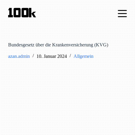
Z
u
m
I
n
h
a
l
Bundesgesetz über die Krankenversicherung (KVG)
t
s
azan.admin
10. Januar 2024
Allgemein
p
r
i
n
g
e
n