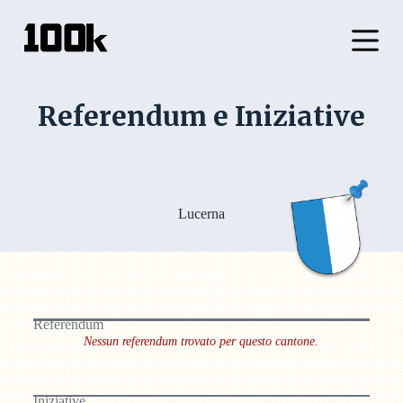
S
a
l
t
a
a
Referendum e Iniziative
l
c
o
n
t
e
n
Lucerna
u
t
o
Referendum
Nessun referendum trovato per questo cantone.
Iniziative