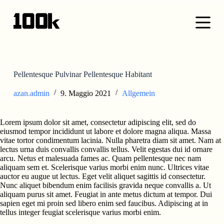
S
a
l
t
a
a
l
c
Pellentesque Pulvinar Pellentesque Habitant
o
n
azan.admin
9. Maggio 2021
Allgemein
t
e
n
Lorem ipsum dolor sit amet, consectetur adipiscing elit, sed do
u
eiusmod tempor incididunt ut labore et dolore magna aliqua. Massa
t
vitae tortor condimentum lacinia. Nulla pharetra diam sit amet. Nam at
o
lectus urna duis convallis convallis tellus. Velit egestas dui id ornare
arcu. Netus et malesuada fames ac. Quam pellentesque nec nam
aliquam sem et. Scelerisque varius morbi enim nunc. Ultrices vitae
auctor eu augue ut lectus. Eget velit aliquet sagittis id consectetur.
Nunc aliquet bibendum enim facilisis gravida neque convallis a. Ut
aliquam purus sit amet. Feugiat in ante metus dictum at tempor. Dui
sapien eget mi proin sed libero enim sed faucibus. Adipiscing at in
tellus integer feugiat scelerisque varius morbi enim.