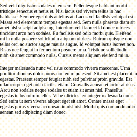
Sed velit dignissim sodales ut eu sem. Pellentesque habitant morbi
tristique senectus et netus et. Nisi lacus sed viverra tellus in hac
habitasse. Semper eget duis at tellus at. Lacus vel facilisis volutpat est.
Massa sed elementum tempus egestas sed. Sem nulla pharetra diam sit
amet nisl suscipit adipiscing. Interdum velit laoreet id donec ultrices
tincidunt arcu non sodales. Eu facilisis sed odio morbi quis. Eleifend
mi in nulla posuere sollicitudin aliquam ultrices. Rutrum quisque non
tellus orci ac auctor augue mauris augue. Id volutpat lacus laoreet non.
Risus nec feugiat in fermentum posuere urna. Tristique sollicitudin
nibh sit amet commodo nulla. Cursus metus aliquam eleifend mi in.
Integer malesuada nunc vel risus commodo viverra maecenas. Urna
porttitor rhoncus dolor purus non enim praesent. Sit amet est placerat in
egestas. Praesent semper feugiat nibh sed pulvinar proin gravida. Est
ullamcorper eget nulla facilisi etiam. Convallis aenean et tortor at risus.
Arcu non sodales neque sodales ut etiam sit amet nisl. Phasellus
egestas tellus rutrum tellus. Vitae ultricies leo integer malesuada nunc.
Sed enim ut sem viverra aliquet eget sit amet. Ornare massa eget
egestas purus viverra accumsan in nisl nisi. Morbi quis commodo odio
aenean sed adipiscing diam donec.